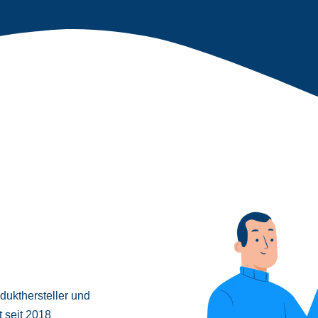
odukthersteller und
t seit 2018