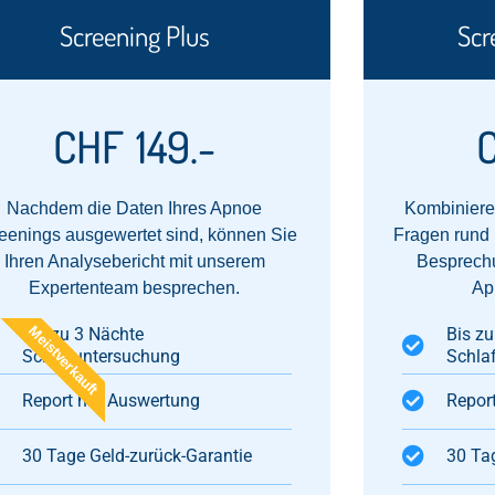
Screening Plus
Scr
CHF
149.-
Nachdem die Daten Ihres Apnoe
Kombiniere
eenings ausgewertet sind, können Sie
Fragen rund
Ihren Analysebericht mit unserem
Besprechu
Expertenteam besprechen.
Ap
Meistverkauft
Bis zu 3 Nächte
Bis zu
Schlafuntersuchung
Schla
Report mit Auswertung​
Report
30 Tage Geld-zurück-Garantie
30 Ta