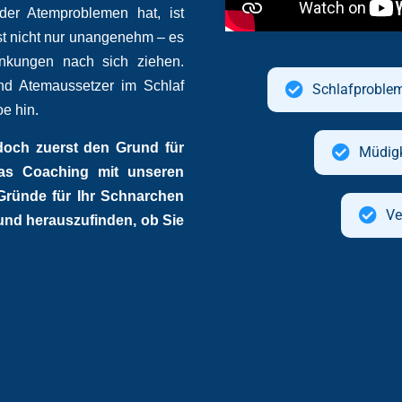
oder Atemproblemen hat, ist
st nicht nur unangenehm – es
nkungen nach sich ziehen.
d Atemaussetzer im Schlaf
Schlafproble
e hin.
doch zuerst den Grund für
Müdigk
das Coaching mit unseren
e Gründe für Ihr Schnarchen
Ve
und herauszufinden, ob Sie