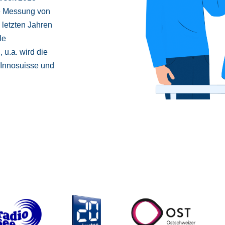
he Messung von
 letzten Jahren
le
 u.a. wird die
 Innosuisse und