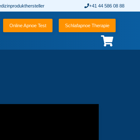
edizinprodukthersteller
+41 44 586 08 88
Online Apnoe Test
Schlafapnoe Therapie